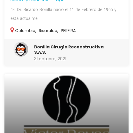
"El Dr. Ricardo Bonilla nació el 11 de Febrero de 1965 y
está actualme...
Colombia
,
Risaralda
,
PEREIRA
Bonilla Cirugía Reconstructiva
S.A.S.
31 octubre, 2021