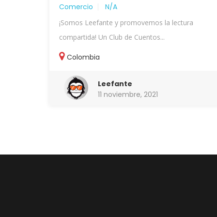
Comercio
N/A
¡Somos Leefante y promovemos la lectura
compartida! Un Club de Cuentos...
Colombia
Leefante
11 noviembre, 2021