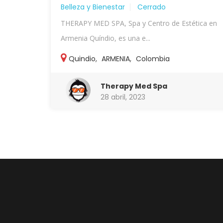
Belleza y Bienestar
Cerrado
THERAPY MED SPA, Spa y Centro de Estética en
Armenia Quíndio, es una e...
Quindio
,
ARMENIA
,
Colombia
Therapy Med Spa
28 abril, 2023