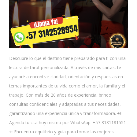
Descubre lo que el destino tiene preparado para ti con una
lectura de tarot personalizada. A través de mis cartas, te
ayudaré a encontrar claridad, orientación y respuestas en
temas importantes de tu vida como el amor, la familia y el
trabajo. Con más de 20 años de experiencia, brindo
consultas confidenciales y adaptadas a tus necesidades,
garantizando una experiencia única y transformadora. 📲
Agenda tu cita hoy mismo por WhatsApp: +57 3181181551
✨ Encuentra equilibrio y guía para tomar las mejores