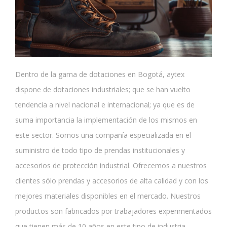
Dentro de la gama de dotaciones en Bogotá, aytex
dispone de dotaciones industriales; que se han vuelto
tendencia a nivel nacional e internacional; ya que es de
suma importancia la implementación de los mismos en
este sector. Somos una compañía especializada en el
suministro de todo tipo de prendas institucionales y
accesorios de protección industrial. Ofrecemos a nuestros
clientes sólo prendas y accesorios de alta calidad y con los
mejores materiales disponibles en el mercado. Nuestros
productos son fabricados por trabajadores experimentados
que tienen más de 10 años en este tipo de industria.