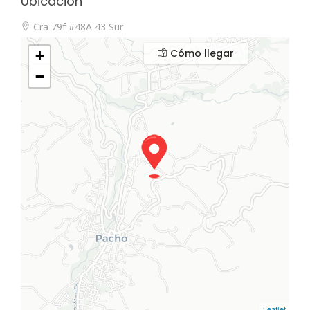
Ubicación
Cra 79f #48A 43 Sur
Cómo llegar
+
−
Leaflet