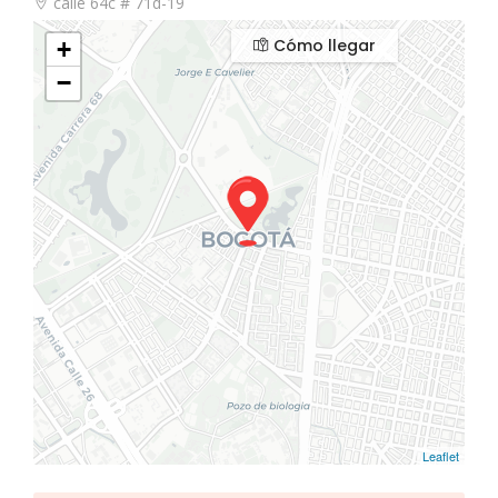
calle 64c # 71d-19
Cómo llegar
+
−
Leaflet