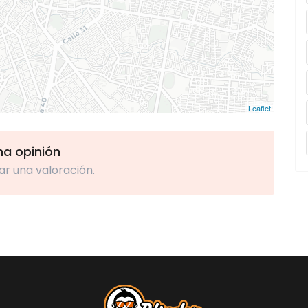
Leaflet
una opinión
ar una valoración.