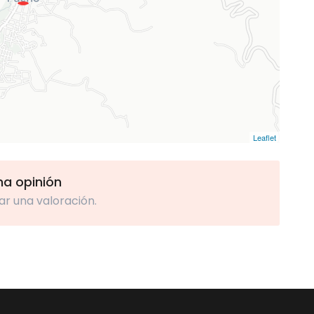
Leaflet
una opinión
ar una valoración.