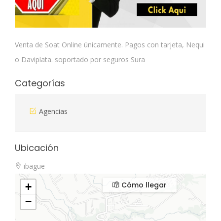
Venta de Soat Online únicamente. Pagos con tarjeta, Nequi
o Daviplata. soportado por seguros Sura
Categorías
Agencias
Ubicación
ibague
Cómo llegar
+
−