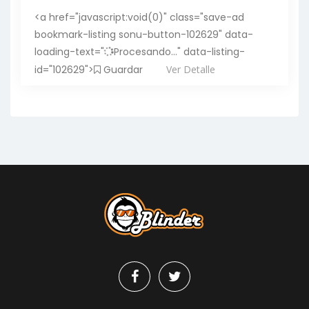
<a href="javascript:void(0)" class="save-ad
bookmark-listing sonu-button-102629" data-
loading-text="
Procesando..." data-listing-
id="102629">
Guardar
Ver Detalle