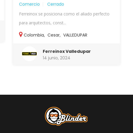
Comercio
Cerrado
Ferreinox se posiciona como el aliado perfecto
para arquitectos, const...
Colombia
,
Cesar
,
VALLEDUPAR
Ferreinox Valledupar
14 junio, 2024