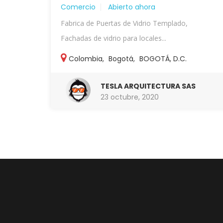
Comercio
Abierto ahora
Fabrica de Puertas de Vidrio Templado,
Fachadas de vidrio para locales...
Colombia
,
Bogotá
,
BOGOTÁ, D.C.
TESLA ARQUITECTURA SAS
23 octubre, 2020