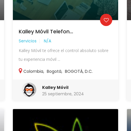
Kalley Móvil Telefon...
Servicios
N/A
Kalley Móvil te ofrece el control absoluto sobre
tu experiencia móvil ...
Colombia
,
Bogotá
,
BOGOTÁ, D.C.
Kalley Móvil
25 septiembre, 2024