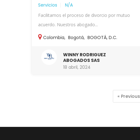
Servicios
N/A
Facilitamos el proceso de divorcio por mutuo
acuerdo. Nuestros abogado...
Colombia
,
Bogotá
,
BOGOTÁ, D.C.
WINNY RODRIGUEZ
ABOGADOS SAS
18 abril, 2024
« Previous