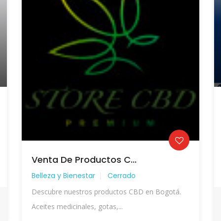
Venta De Productos C...
Belleza y Bienestar
Cerrado
Descubre nuestros productos CBD en Bogotá.
Aceites medicinales, gotas,...