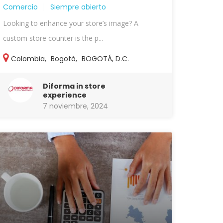
Comercio
Siempre abierto
Looking to enhance your store’s image? A
custom store counter is the p...
Colombia
,
Bogotá
,
BOGOTÁ, D.C.
Diforma in store
experience
7 noviembre, 2024