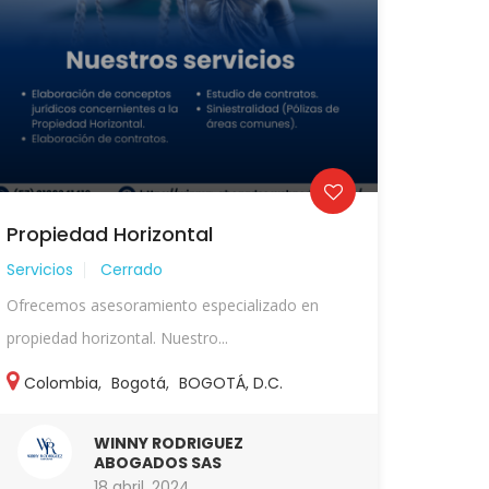
Propiedad Horizontal
Servicios
Cerrado
Ofrecemos asesoramiento especializado en
propiedad horizontal. Nuestro...
Colombia
,
Bogotá
,
BOGOTÁ, D.C.
WINNY RODRIGUEZ
ABOGADOS SAS
18 abril, 2024