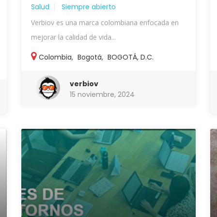
Salud
Siempre abierto
Verbiov es una marca colombiana enfocada en
mejorar la calidad de vida...
Colombia
,
Bogotá
,
BOGOTÁ, D.C.
verbiov
15 noviembre, 2024