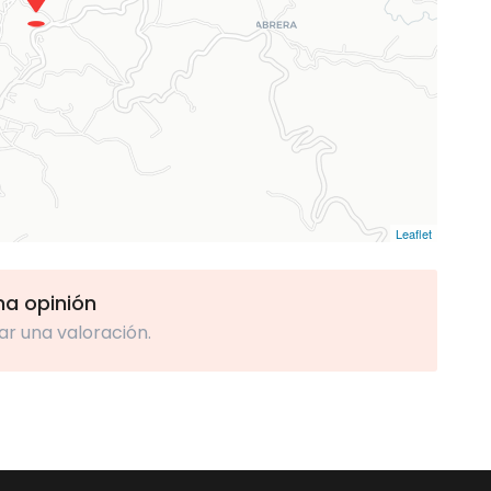
Leaflet
una opinión
ar una valoración.