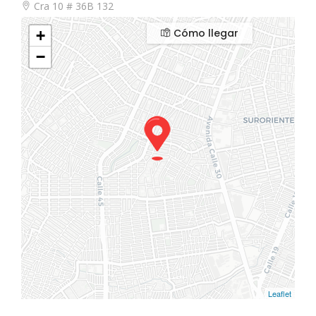
Cra 10 # 36B 132
Cómo llegar
+
−
Leaflet