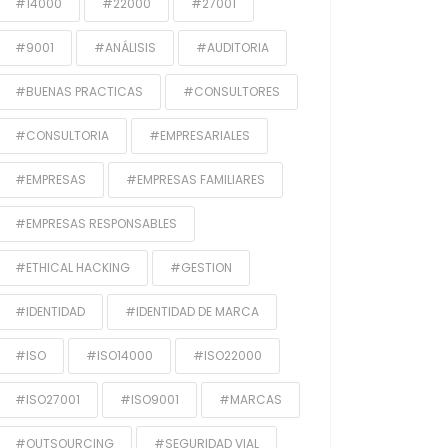
#14000
#22000
#27001
#9001
#ANÁLISIS
#AUDITORIA
#BUENAS PRACTICAS
#CONSULTORES
#CONSULTORIA
#EMPRESARIALES
#EMPRESAS
#EMPRESAS FAMILIARES
#EMPRESAS RESPONSABLES
#ETHICAL HACKING
#GESTION
#IDENTIDAD
#IDENTIDAD DE MARCA
#ISO
#ISO14000
#ISO22000
#ISO27001
#ISO9001
#MARCAS
#OUTSOURCING
#SEGURIDAD VIAL